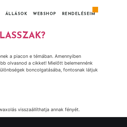
ÁLLÁSOK
WEBSHOP
RENDELÉSEIM
ÁLASSZAK?
genek a piacon e témában. Amennyiben
vább olvasnod a cikket! Mielőtt belemennénk
 különbségek boncolgatásába, fontosnak látjuk
axolás visszaállíthatja annak fényét.