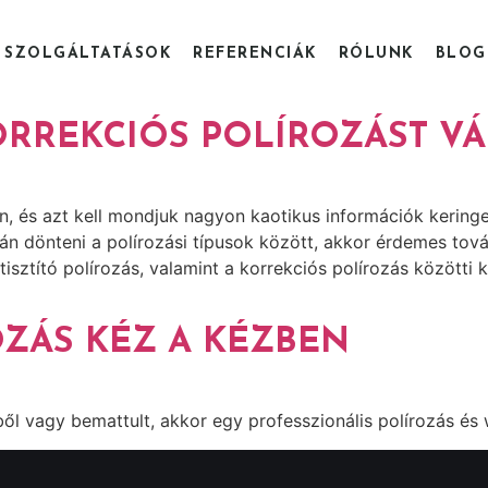
SZOLGÁLTATÁSOK
REFERENCIÁK
RÓLUNK
BLOG
ORREKCIÓS POLÍROZÁST V
n, és azt kell mondjuk nagyon kaotikus információk kerin
ján dönteni a polírozási típusok között, akkor érdemes to
tisztító polírozás, valamint a korrekciós polírozás közötti
ZÁS KÉZ A KÉZBEN
ől vagy bemattult, akkor egy professzionális polírozás és w