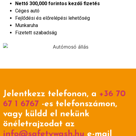
Nettó 300,000 forintos kezdő fizetés
Céges autó
Fejlődési és előrelépési lehetőség
Munkaruha
Fizetett szabadság
Jelentkezz telefonon, a
+36 70
67 1 6767
-es telefonszámon,
vagy küldd el nekünk
önéletrajzodat az
info@safetywash.hu
e-mail