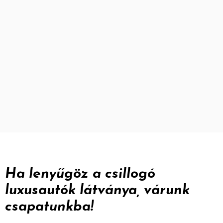
Ha lenyűgöz a csillogó
luxusautók látványa, várunk
csapatunkba!