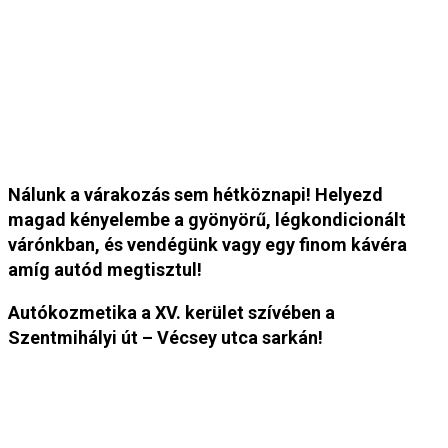
Autókozmetika – 1152
Budapest, Szentmihályi út
31.
Nálunk a várakozás sem hétköznapi! Helyezd
magad kényelembe a gyönyörű, légkondicionált
várónkban, és vendégünk vagy egy finom kávéra
amíg autód megtisztul!
Autókozmetika a XV. kerület szívében a
Szentmihályi út – Vécsey utca sarkán!
Bejelentkezés:
+36 70 671 67 67