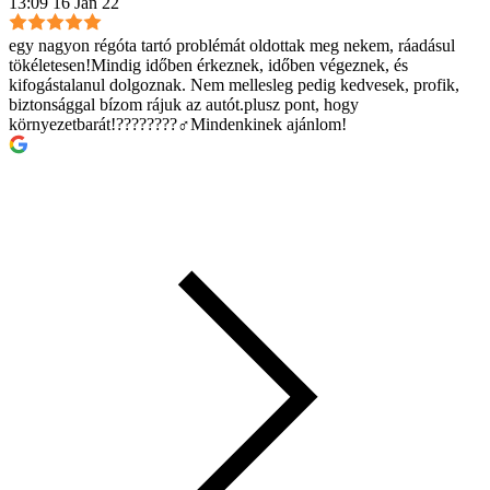
13:09 16 Jan 22
egy nagyon régóta tartó problémát oldottak meg nekem, ráadásul
tökéletesen!Mindig időben érkeznek, időben végeznek, és
kifogástalanul dolgoznak. Nem mellesleg pedig kedvesek, profik,
biztonsággal bízom rájuk az autót.plusz pont, hogy
környezetbarát!????????‍♂️Mindenkinek ajánlom!