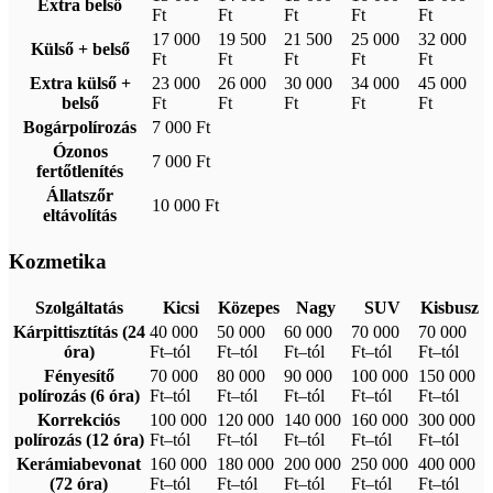
Extra belső
Ft
Ft
Ft
Ft
Ft
17 000
19 500
21 500
25 000
32 000
Külső + belső
Ft
Ft
Ft
Ft
Ft
Extra külső +
23 000
26 000
30 000
34 000
45 000
belső
Ft
Ft
Ft
Ft
Ft
Bogárpolírozás
7 000 Ft
Ózonos
7 000 Ft
fertőtlenítés
Állatszőr
10 000 Ft
eltávolítás
Kozmetika
Szolgáltatás
Kicsi
Közepes
Nagy
SUV
Kisbusz
Kárpittisztítás (24
40 000
50 000
60 000
70 000
70 000
óra)
Ft–tól
Ft–tól
Ft–tól
Ft–tól
Ft–tól
Fényesítő
70 000
80 000
90 000
100 000
150 000
polírozás (6 óra)
Ft–tól
Ft–tól
Ft–tól
Ft–tól
Ft–tól
Korrekciós
100 000
120 000
140 000
160 000
300 000
polírozás (12 óra)
Ft–tól
Ft–tól
Ft–tól
Ft–tól
Ft–tól
Kerámiabevonat
160 000
180 000
200 000
250 000
400 000
(72 óra)
Ft–tól
Ft–tól
Ft–tól
Ft–tól
Ft–tól