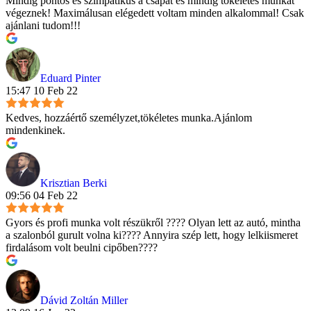
Mindig pontos és szimpatikus a csapat és mindig tökéletes munkát
végeznek! Maximálusan elégedett voltam minden alkalommal! Csak
ajánlani tudom!!!
Eduard Pinter
15:47 10 Feb 22
Kedves, hozzáértő személyzet,tökéletes munka.Ajánlom
mindenkinek.
Krisztian Berki
09:56 04 Feb 22
Gyors és profi munka volt részükről ???? Olyan lett az autó, mintha
a szalonból gurult volna ki???? Annyira szép lett, hogy lelkiismeret
firdalásom volt beulni cipőben????
Dávid Zoltán Miller