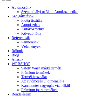
Autómosónk
Szentmihályi út 31. – Autókozmetika
Szolgáltatások
Flotta tisztítás
Autótisztítás
Autókozmetika
Kővédő fólia
Referenciák
Partnereink
Vélemények
Rólunk
Blog
Állások
WEBSHOP
Safety Wash márkatermék
Prémium termékek
Termékhasználat
Az autómosás új dimenziója
Karcmentes ragyogás víz nélkül
Prémium ipari termékek
Rendeléseim