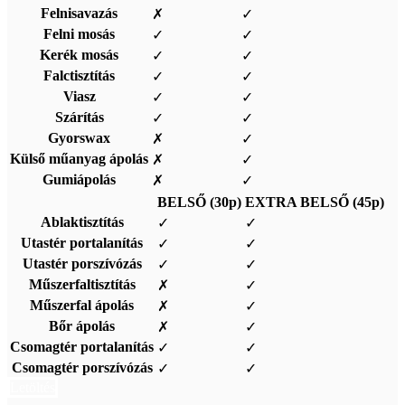
Felnisavazás
✗
✓
Felni mosás
✓
✓
Kerék mosás
✓
✓
Falctisztítás
✓
✓
Viasz
✓
✓
Szárítás
✓
✓
Gyorswax
✗
✓
Külső műanyag ápolás
✗
✓
Gumiápolás
✗
✓
BELSŐ (30p)
EXTRA BELSŐ (45p)
Ablaktisztítás
✓
✓
Utastér portalanítás
✓
✓
Utastér porszívózás
✓
✓
Műszerfaltisztítás
✗
✓
Műszerfal ápolás
✗
✓
Bőr ápolás
✗
✓
Csomagtér portalanítás
✓
✓
Csomagtér porszívózás
✓
✓
Letöltés