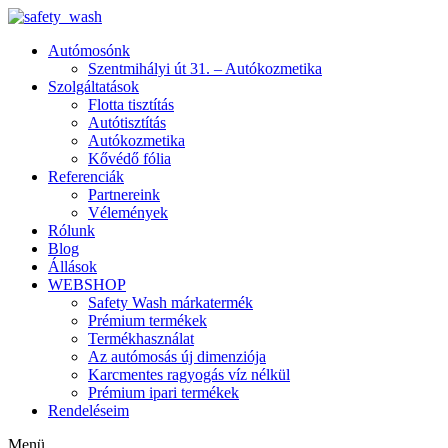
Autómosónk
Szentmihályi út 31. – Autókozmetika
Szolgáltatások
Flotta tisztítás
Autótisztítás
Autókozmetika
Kővédő fólia
Referenciák
Partnereink
Vélemények
Rólunk
Blog
Állások
WEBSHOP
Safety Wash márkatermék
Prémium termékek
Termékhasználat
Az autómosás új dimenziója
Karcmentes ragyogás víz nélkül
Prémium ipari termékek
Rendeléseim
Menü