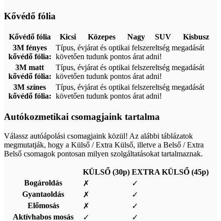
Kővédő fólia
Kővédő fólia
Kicsi
Közepes
Nagy
SUV
Kisbusz
3M fényes
Típus, évjárat és optikai felszereltség megadását
kővédő fólia:
követően tudunk pontos árat adni!
3M matt
Típus, évjárat és optikai felszereltség megadását
kővédő fólia:
követően tudunk pontos árat adni!
3M színes
Típus, évjárat és optikai felszereltség megadását
kővédő fólia:
követően tudunk pontos árat adni!
Autókozmetikai csomagjaink tartalma
Válassz autóápolási csomagjaink közül! Az alábbi táblázatok
megmutatják, hogy a Külső / Extra Külső, illetve a Belső / Extra
Belső csomagok pontosan milyen szolgáltatásokat tartalmaznak.
KÜLSŐ (30p)
EXTRA KÜLSŐ (45p)
Bogároldás
✗
✓
Gyantaoldás
✗
✓
Előmosás
✗
✓
Aktívhabos mosás
✓
✓