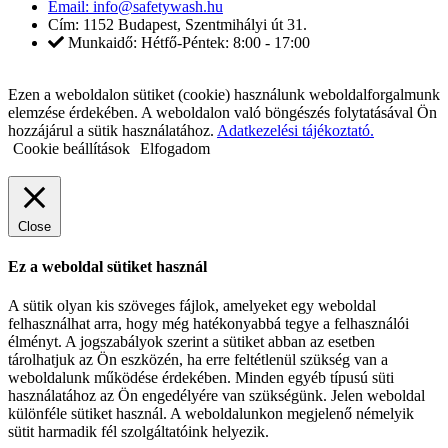
Email: info@safetywash.hu
Cím: 1152 Budapest, Szentmihályi út 31.
Munkaidő: Hétfő-Péntek: 8:00 - 17:00
Ezen a weboldalon sütiket (cookie) használunk weboldalforgalmunk
elemzése érdekében. A weboldalon való böngészés folytatásával Ön
hozzájárul a sütik használatához.
Adatkezelési tájékoztató.
Cookie beállítások
Elfogadom
Close
Ez a weboldal sütiket használ
A sütik olyan kis szöveges fájlok, amelyeket egy weboldal
felhasználhat arra, hogy még hatékonyabbá tegye a felhasználói
élményt. A jogszabályok szerint a sütiket abban az esetben
tárolhatjuk az Ön eszközén, ha erre feltétlenül szükség van a
weboldalunk működése érdekében. Minden egyéb típusú süti
használatához az Ön engedélyére van szükségünk. Jelen weboldal
különféle sütiket használ. A weboldalunkon megjelenő némelyik
sütit harmadik fél szolgáltatóink helyezik.