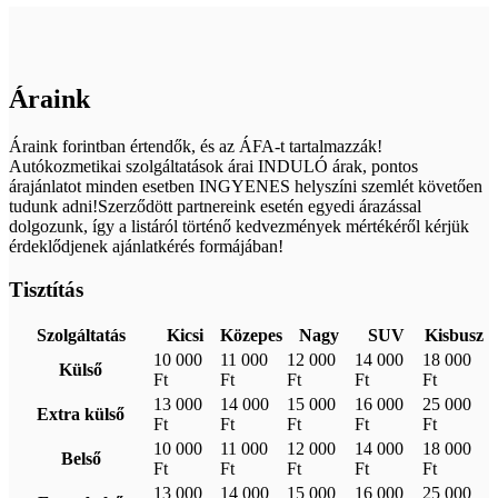
Áraink
Áraink forintban értendők, és az ÁFA-t tartalmazzák!
Autókozmetikai szolgáltatások árai INDULÓ árak, pontos
árajánlatot minden esetben INGYENES helyszíni szemlét követően
tudunk adni!Szerződött partnereink esetén egyedi árazással
dolgozunk, így a listáról történő kedvezmények mértékéről kérjük
érdeklődjenek ajánlatkérés formájában!
Tisztítás
Szolgáltatás
Kicsi
Közepes
Nagy
SUV
Kisbusz
10 000
11 000
12 000
14 000
18 000
Külső
Ft
Ft
Ft
Ft
Ft
13 000
14 000
15 000
16 000
25 000
Extra külső
Ft
Ft
Ft
Ft
Ft
10 000
11 000
12 000
14 000
18 000
Belső
Ft
Ft
Ft
Ft
Ft
13 000
14 000
15 000
16 000
25 000