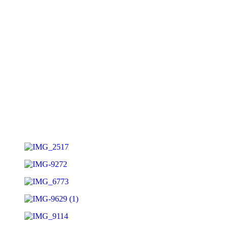
1152 Budapest, Szentmihályi út 31.
Bejelentkezés:
+36 70 671 6767
Nyitvatartás
Hétfő: 8:00–17:00
Kedd: 8:00–17:00
Szerda: 8:00–17:00
Csütörtök: 8:00–17:00
Péntek: 8:00–17:00