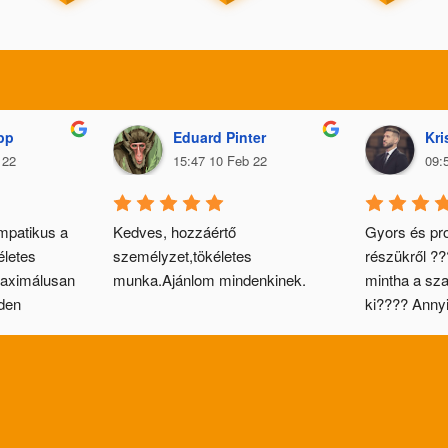
pp
Eduard Pinter
Kri
 22
15:47 10 Feb 22
09:
mpatikus a 
Kedves, hozzáértő 
Gyors és pro
letes 
személyzet,tökéletes 
részükről ???
aximálusan 
munka.Ajánlom mindenkinek.
mintha a szal
den 
ki???? Annyir
lani 
lelkiismeret 
cipőben????