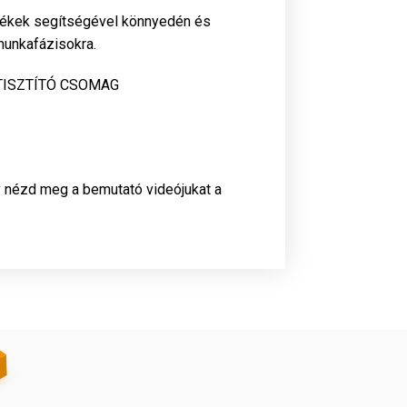
rmékek segítségével könnyedén és
munkafázisokra.
y nézd meg a bemutató videójukat a