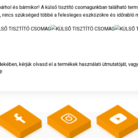
árhol és bármikor!
A külső tisztító csomagunkban található te
i, nincs szükséged többé a felesleges eszközökre és időrabló 
kében, kérjük olvasd el a termékek használati útmutatóját, vag
l!