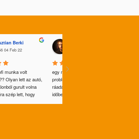
sztian Berki
Dávid Zoltán Miller
56 04 Feb 22
13:09 16 Jan 22
fi munka volt 
egy nagyon régóta tartó 
? Olyan lett az autó, 
problémát oldottak meg nekem, 
onból gurult volna 
ráadásul tökéletesen!Mindig 
a szép lett, hogy 
időben érkeznek, időben 
firdalásom volt beulni 
végeznek, és kifogástalanul 
dolgoznak. Nem mellesleg pedig 
kedvesek, profik, biztonsággal 
bízom rájuk az autót.plusz pont, 
hogy 
környezetbarát!????????‍♂️Minde