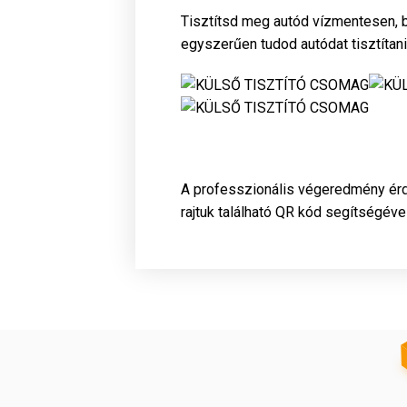
Tisztítsd meg autód vízmentesen, b
egyszerűen tudod autódat tisztítan
A professzionális végeredmény érde
rajtuk található QR kód segítségéve