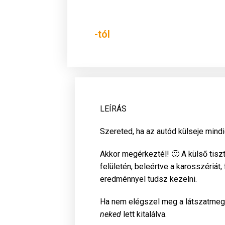
-tól
LEÍRÁS
Szereted, ha az autód külseje mind
Akkor megérkeztél! 🙂 A külső tiszt
felületén, beleértve a karosszériát,
eredménnyel tudsz kezelni.
Ha nem elégszel meg a látszatmego
neked
lett kitalálva.