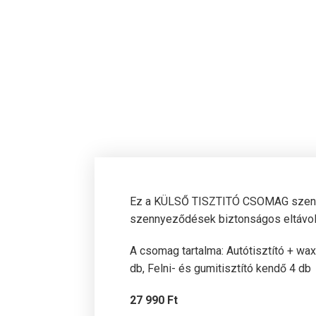
Ez a KÜLSŐ TISZTITÓ CSOMAG szennyez
szennyeződések biztonságos eltávolít
A csomag tartalma: Autótisztító + wax
db, Felni- és gumitisztító kendő 4 db
27 990 Ft