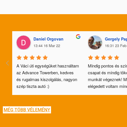
Daniel Orgovan
Gergely Pa
13:44 16 Mar 22
16:31 23 Feb
A Váci úti egységüket használtam 
Mindig pontos és szi
az Advance Towerben, kedves 
csapat és mindig töké
és rugalmas kiszolgálás, nagyon 
munkát végeznek! M
szép tiszta autó :)
elégedett voltam min
alkalommal! Csak aján
tudom!!!
MÉG TÖBB VÉLEMÉNY