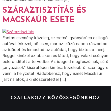
SZÁRAZTISZTÍTÁS ÉS
MACSKAÚR ESETE
Fontos esemény közeleg, szeretnél gyönyörűen csillogó
autóval érkezni, bölcsen, már az előző napon rászántad
az idődet és lemostad az autódat, hogy biztosra menj.
Reggel kinézel az ablakon és látod, hogy valaki csúnyán
belerondított a tervedbe. Az idegeid megfeszülnek, sűrű
„anyázások” kíséretében kimész közelebbről szemügyre
venni a helyzetet. Rádöbbensz, hogy ismét Macskaúr
járt nálatok, aki előszeretettel […]
CSATLAKOZZ KÖZÖSSÉGÜNKHÖZ