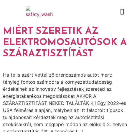
MIÉRT SZERETIK AZ
ELEKTROMOSAUTÓSOK A
SZÁRAZTISZTÍTÁST
Ha te is azért vettél zöldrendszámos autót mert:
tényleg fontos számodra a környezettudatosság
érdekelnek az innovatív fejlesztések szereted az
energiatakarékos megoldásokat AKKOR A
SZÁRAZTISZTÍTÁST NEKED TALÁLTÁK KI! Egy 2022-es
USA felmérés alapján, melyben az itt felsorolt típusok
tulajdonosait kérdezték meg az autótisztítási
szokásaikról, nem meglepő módon az előkelő 2. helyen
a száraztisztítás állt. A felmérés […]