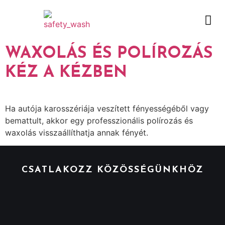
WAXOLÁS ÉS POLÍROZÁS
KÉZ A KÉZBEN
Ha autója karosszériája veszített fényességéből vagy
bemattult, akkor egy professzionális polírozás és
waxolás visszaállíthatja annak fényét.
CSATLAKOZZ KÖZÖSSÉGÜNKHÖZ